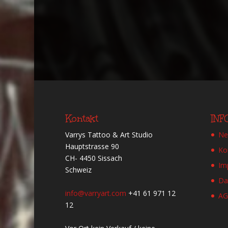
Alternative:
Kontakt
IN
Varrys Tattoo & Art Studio
Ne
Hauptstrasse 90
Ko
CH- 4450 Sissach
Im
Schweiz
Da
info@varryart.com
+41 61 971 12
A
12