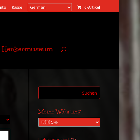
onto
Kasse
0-Artikel
Henkermuseum
Suchen
Meine Währung
1
Unkategorisiert
1