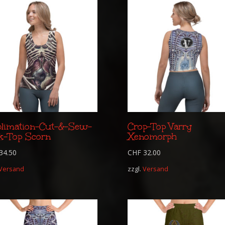
limation-Cut-&-Sew-
Crop-Top Varry
k-Top Scorn
Xenomorph
34.50
CHF
32.00
Versand
zzgl.
Versand