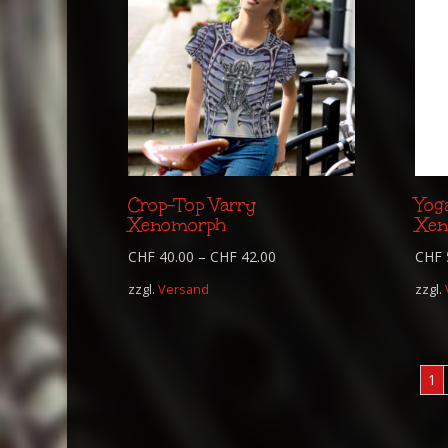
Crop-Top Varry
Yog
Xenomorph
Xen
CHF
40.00
–
CHF
42.00
CHF
zzgl.
Versand
zzgl.
1