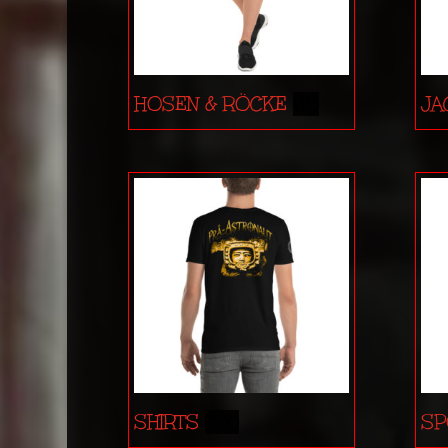
HOSEN & RÖCKE
(11)
JA
SHIRTS
(27)
SP