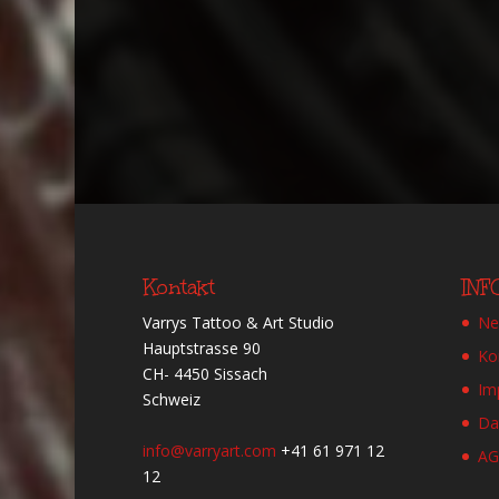
Kontakt
IN
Varrys Tattoo & Art Studio
Ne
Hauptstrasse 90
Ko
CH- 4450 Sissach
Im
Schweiz
Da
info@varryart.com
+41 61 971 12
A
12