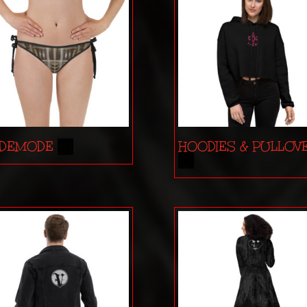
ADEMODE
(8)
HOODIES & PULLOV
(9)