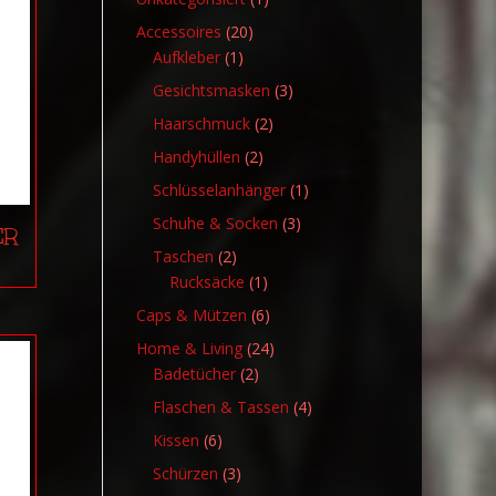
Produkt
20
Accessoires
20
1
Produkte
Aufkleber
1
Produkt
3
Gesichtsmasken
3
Produkte
2
Haarschmuck
2
Produkte
2
Handyhüllen
2
Produkte
1
Schlüsselanhänger
1
Produkt
3
Schuhe & Socken
3
ER
Produkte
2
Taschen
2
Produkte
1
Rucksäcke
1
Produkt
6
Caps & Mützen
6
Produkte
24
Home & Living
24
2
Produkte
Badetücher
2
Produkte
4
Flaschen & Tassen
4
Produkte
6
Kissen
6
Produkte
3
Schürzen
3