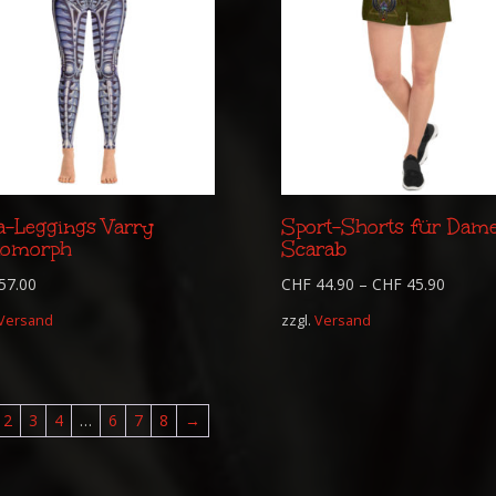
a-Leggings Varry
Sport-Shorts für Dam
omorph
Scarab
57.00
CHF
44.90
–
CHF
45.90
Versand
zzgl.
Versand
2
3
4
…
6
7
8
→