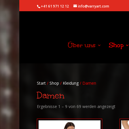
+41 61 971 12 12
info@varryart.com
Über uns
Shop
Start
/
Shop
/
Kleidung
/ Damen
Damen
Nach
Ergebnisse 1 – 9 von 69 werden angezeigt
Beliebt
sortiert