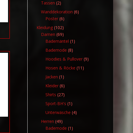
Produkte
2
Tassen
2
Produkte
6
Wanddekoration
6
6
Produkte
Poster
6
Produkte
102
Kleidung
102
Produkte
69
Damen
69
Produkte
1
Bademäntel
1
Produkt
8
Bademode
8
Produkte
9
Hoodies & Pullover
9
Produkte
11
Hosen & Röcke
11
Produkte
1
Jacken
1
Produkt
6
Kleider
6
Produkte
27
Shirts
27
Produkte
1
Sport-BH's
1
Produkt
4
Unterwäsche
4
Produkte
49
Herren
49
Produkte
1
Bademode
1