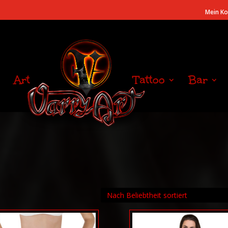
Mein K
Art
Tattoo
Bar
heit