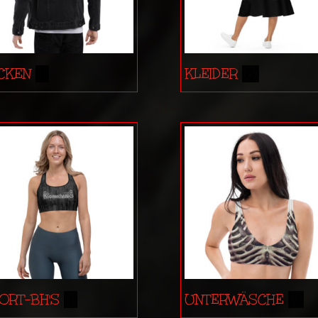
CKEN
(1)
KLEIDER
(6)
ORT-BH'S
(1)
UNTERWÄSCHE
(4)