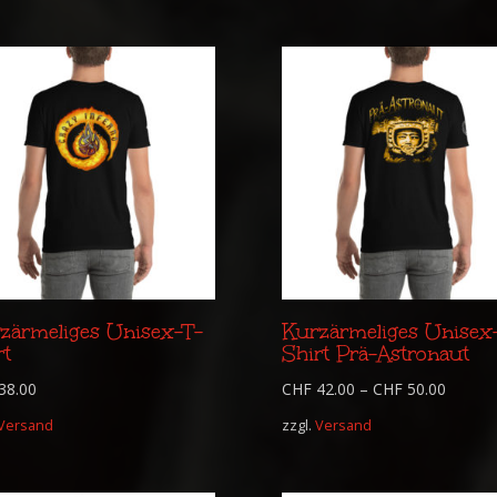
zärmeliges Unisex-T-
Kurzärmeliges Unisex
rt
Shirt Prä-Astronaut
38.00
CHF
42.00
–
CHF
50.00
Versand
zzgl.
Versand