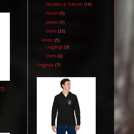
Produkt
10
Hoodies & Pullover
10
Produkte
5
Hosen
5
Produkte
1
Jacken
1
Produkt
33
Shirts
33
Produkte
5
Kinder
5
Produkte
3
Leggings
3
Produkte
2
Shirts
2
Produkte
7
Originale
7
Produkte
-T-