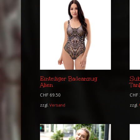
Einteiliger Badeanzug
Sub
Alien
Tan
CHF
69.50
CHF
zzgl.
Versand
zzgl.