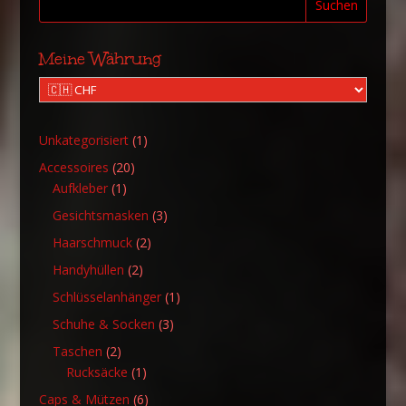
Suchen
Meine Währung
1
Unkategorisiert
1
Produkt
20
Accessoires
20
1
Produkte
Aufkleber
1
Produkt
3
Gesichtsmasken
3
Produkte
2
Haarschmuck
2
Produkte
2
Handyhüllen
2
Produkte
1
Schlüsselanhänger
1
Produkt
3
Schuhe & Socken
3
Produkte
2
Taschen
2
Produkte
1
Rucksäcke
1
Produkt
6
Caps & Mützen
6