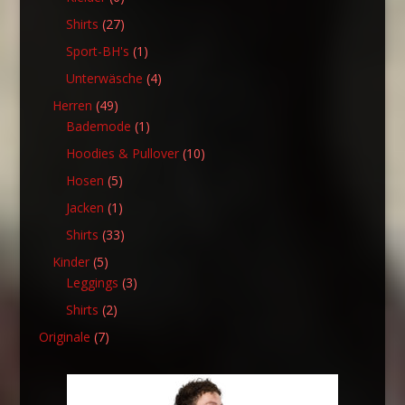
Produkte
27
Shirts
27
Produkte
1
Sport-BH's
1
Produkt
4
Unterwäsche
4
Produkte
49
Herren
49
Produkte
1
Bademode
1
Produkt
10
Hoodies & Pullover
10
Produkte
5
Hosen
5
Produkte
1
Jacken
1
Produkt
33
Shirts
33
Produkte
5
Kinder
5
Produkte
3
Leggings
3
Produkte
2
Shirts
2
Produkte
7
Originale
7
Produkte