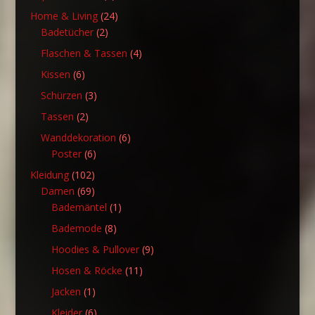
Produkte
24
Home & Living
24
2
Produkte
Badetücher
2
Produkte
4
Flaschen & Tassen
4
Produkte
6
Kissen
6
Produkte
3
Schürzen
3
Produkte
2
Tassen
2
Produkte
6
Wanddekoration
6
6
Produkte
Poster
6
Produkte
102
Kleidung
102
Produkte
69
Damen
69
Produkte
1
Bademäntel
1
Produkt
8
Bademode
8
Produkte
9
Hoodies & Pullover
9
Produkte
11
Hosen & Röcke
11
Produkte
1
Jacken
1
Produkt
6
Kleider
6