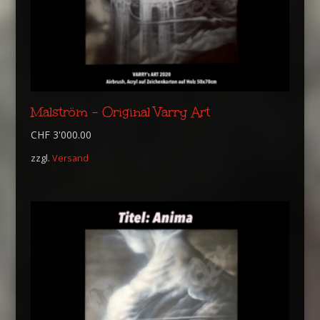
Malström – Original Varry Art
CHF
3'000.00
zzgl.
Versand