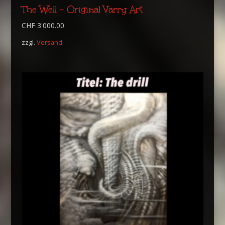
The Well – Original Varry Art
CHF
3'000.00
zzgl.
Versand