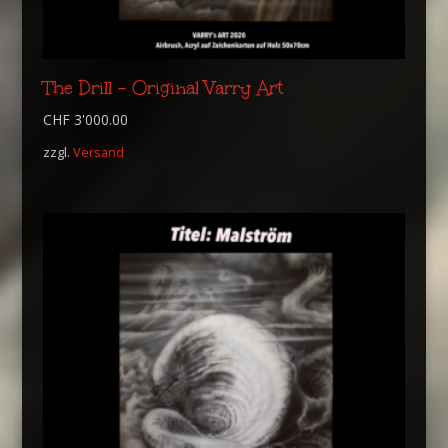
The Drill – Original Varry Art
CHF
3'000.00
zzgl.
Versand