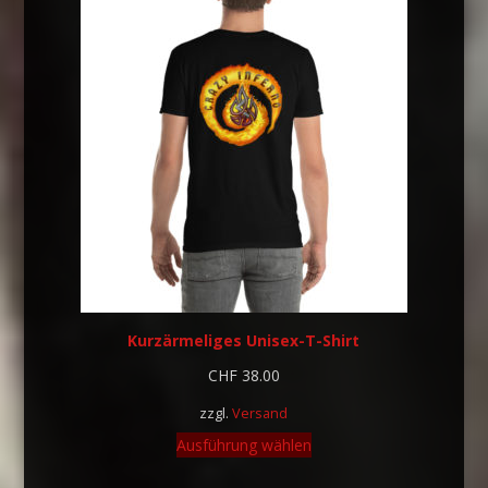
Kurzärmeliges Unisex-T-Shirt
CHF
38.00
zzgl.
Versand
Ausführung wählen