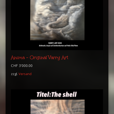
Anima – Original Varry Art
CHF
3'000.00
zzgl.
Versand