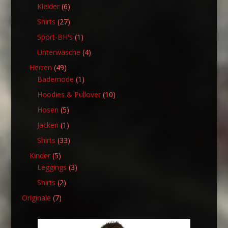
Produkt
6
Kleider
6
Produkte
27
Shirts
27
Produkte
1
Sport-BH's
1
Produkt
4
Unterwäsche
4
Produkte
49
Herren
49
Produkte
1
Bademode
1
Produkt
10
Hoodies & Pullover
10
Produkte
5
Hosen
5
Produkte
1
Jacken
1
Produkt
33
Shirts
33
Produkte
5
Kinder
5
Produkte
3
Leggings
3
Produkte
2
Shirts
2
Produkte
7
Originale
7
Produkte