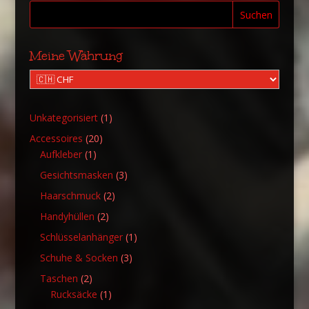
Suchen
Meine Währung
1
Unkategorisiert
1
Produkt
20
Accessoires
20
1
Produkte
Aufkleber
1
Produkt
3
Gesichtsmasken
3
Produkte
2
Haarschmuck
2
Produkte
2
Handyhüllen
2
Produkte
1
Schlüsselanhänger
1
Produkt
3
Schuhe & Socken
3
Produkte
2
Taschen
2
Produkte
1
Rucksäcke
1