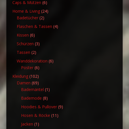
Produkt
6
Caps & Mützen
6
Produkte
24
Home & Living
24
2
Produkte
Badetücher
2
Produkte
4
Flaschen & Tassen
4
Produkte
6
Kissen
6
Produkte
3
Schürzen
3
Produkte
2
Tassen
2
Produkte
6
Wanddekoration
6
6
Produkte
Poster
6
Produkte
102
Kleidung
102
Produkte
69
Damen
69
Produkte
1
Bademäntel
1
Produkt
8
Bademode
8
Produkte
9
Hoodies & Pullover
9
Produkte
11
Hosen & Röcke
11
Produkte
1
Jacken
1