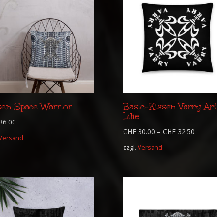
sen Space Warrior
Basic-Kissen Varry Art
Lilie
36.00
CHF
30.00
–
CHF
32.50
Versand
zzgl.
Versand