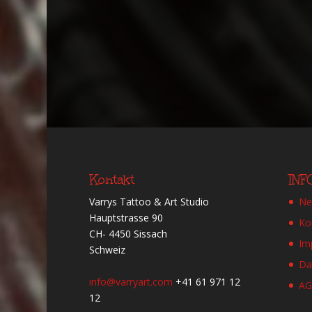
Kontakt
IN
Varrys Tattoo & Art Studio
Ne
Hauptstrasse 90
Ko
CH- 4450 Sissach
Im
Schweiz
Da
info@varryart.com
+41 61 971 12
A
12