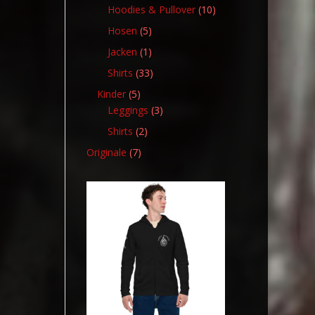
Produkt
10
Hoodies & Pullover
10
Produkte
5
Hosen
5
Produkte
1
Jacken
1
Produkt
33
Shirts
33
Produkte
5
Kinder
5
Produkte
3
Leggings
3
Produkte
2
Shirts
2
Produkte
7
Originale
7
Produkte