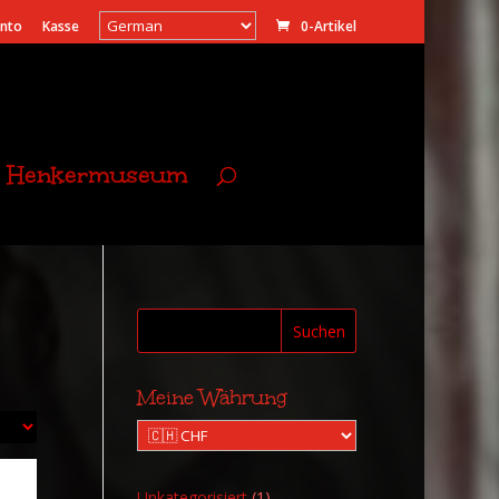
onto
Kasse
0-Artikel
Henkermuseum
Suchen
Meine Währung
1
Unkategorisiert
1