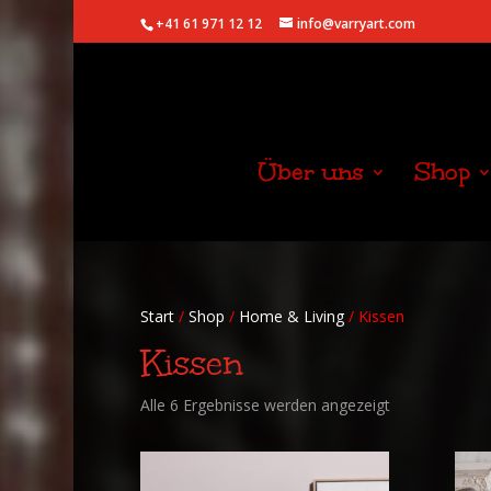
+41 61 971 12 12
info@varryart.com
Über uns
Shop
Start
/
Shop
/
Home & Living
/ Kissen
Kissen
Nach
Alle 6 Ergebnisse werden angezeigt
Beliebtheit
sortiert