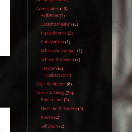
Produkt
20
Accessoires
20
1
Produkte
Aufkleber
1
Produkt
3
Gesichtsmasken
3
Produkte
2
Haarschmuck
2
Produkte
2
Handyhüllen
2
Produkte
1
Schlüsselanhänger
1
Produkt
3
Schuhe & Socken
3
Produkte
2
Taschen
2
Produkte
1
Rucksäcke
1
Produkt
6
Caps & Mützen
6
Produkte
24
Home & Living
24
2
Produkte
Badetücher
2
Produkte
4
Flaschen & Tassen
4
Produkte
6
Kissen
6
Produkte
3
Schürzen
3