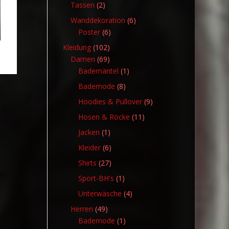
Produkte
2
Tassen
2
Produkte
6
Wanddekoration
6
6
Produkte
Poster
6
Produkte
102
Kleidung
102
Produkte
69
Damen
69
Produkte
1
Bademäntel
1
Produkt
8
Bademode
8
Produkte
9
Hoodies & Pullover
9
Produkte
11
Hosen & Röcke
11
Produkte
1
Jacken
1
Produkt
6
Kleider
6
Produkte
27
Shirts
27
Produkte
1
Sport-BH's
1
Produkt
4
Unterwäsche
4
Produkte
49
Herren
49
Produkte
1
Bademode
1