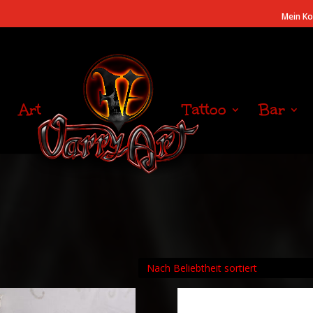
Mein K
Art
Tattoo
Bar