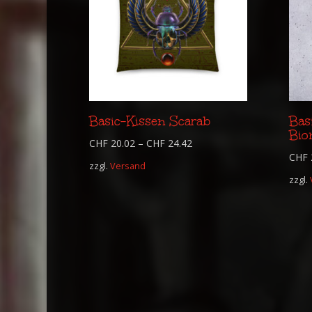
Basic-Kissen Scarab
Bas
Bio
CHF
20.02
–
CHF
24.42
CHF
zzgl.
Versand
zzgl.