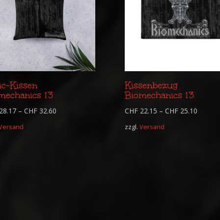
ic-Kissen
Kissenbezug
mechanics 13
Biomechanics 13
28.17
–
CHF
32.60
CHF
22.15
–
CHF
25.10
Versand
zzgl.
Versand