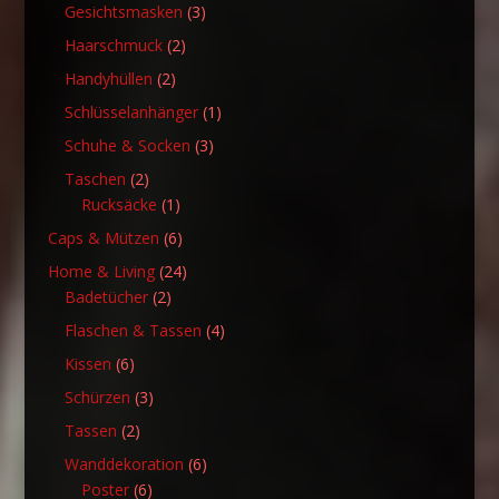
Produkt
3
Gesichtsmasken
3
Produkte
2
Haarschmuck
2
Produkte
2
Handyhüllen
2
Produkte
1
Schlüsselanhänger
1
Produkt
3
Schuhe & Socken
3
Produkte
2
Taschen
2
Produkte
1
Rucksäcke
1
Produkt
6
Caps & Mützen
6
Produkte
24
Home & Living
24
2
Produkte
Badetücher
2
Produkte
4
Flaschen & Tassen
4
Produkte
6
Kissen
6
Produkte
3
Schürzen
3
Produkte
2
Tassen
2
Produkte
6
Wanddekoration
6
6
Produkte
Poster
6