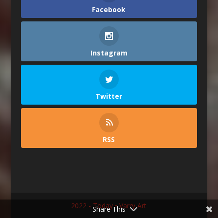
Facebook
Instagram
Twitter
RSS
2022 - Today • Varry Art
Share This