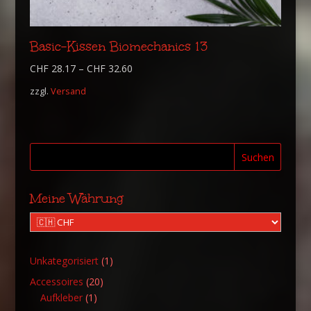
Basic-Kissen Biomechanics 13
CHF
28.17
–
CHF
32.60
zzgl.
Versand
Suchen
Meine Währung
1
Unkategorisiert
1
Produkt
20
Accessoires
20
1
Produkte
Aufkleber
1