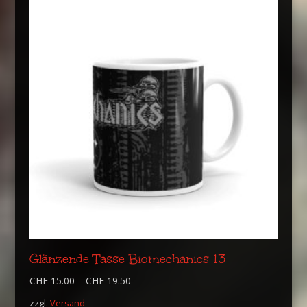
Glänzende Tasse Biomechanics 13
CHF
15.00
–
CHF
19.50
zzgl.
Versand