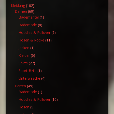
Produkte
102
Kleidung
102
Produkte
69
Damen
69
Produkte
1
Bademäntel
1
Produkt
8
Bademode
8
Produkte
9
Hoodies & Pullover
9
Produkte
11
Hosen & Röcke
11
Produkte
1
Jacken
1
Produkt
6
Kleider
6
Produkte
27
Shirts
27
Produkte
1
Sport-BH's
1
Produkt
4
Unterwäsche
4
Produkte
49
Herren
49
Produkte
1
Bademode
1
Produkt
10
Hoodies & Pullover
10
Produkte
5
Hosen
5
Produkte