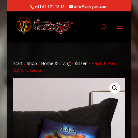
+41 61 971 12 12
info@varryart.com
Start
/
Shop
/
Home & Living
/
Kissen
/ Basic-Kissen
A.A.S. Universe