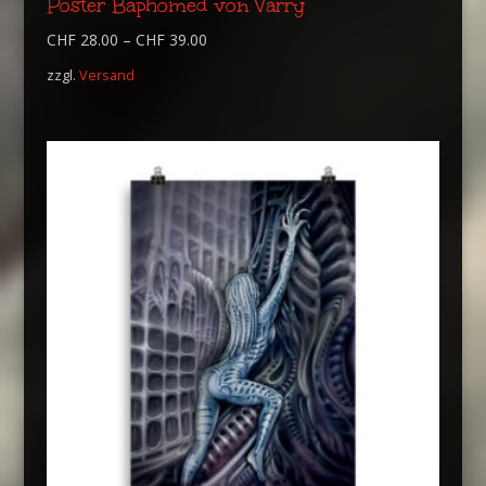
Poster Baphomed von Varry
CHF
28.00
–
CHF
39.00
zzgl.
Versand