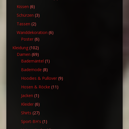
Produkte
6
Kissen
6
Produkte
3
Schürzen
3
Produkte
2
Tassen
2
Produkte
6
Wanddekoration
6
6
Produkte
Poster
6
Produkte
102
Kleidung
102
Produkte
69
Damen
69
Produkte
1
Bademäntel
1
Produkt
8
Bademode
8
Produkte
9
Hoodies & Pullover
9
Produkte
11
Hosen & Röcke
11
Produkte
1
Jacken
1
Produkt
6
Kleider
6
Produkte
27
Shirts
27
Produkte
1
Sport-BH's
1
Produkt