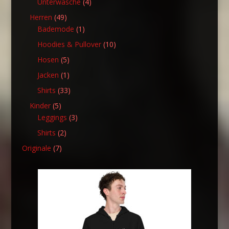
4
Unterwäsche
4
Produkte
49
Herren
49
Produkte
1
Bademode
1
Produkt
10
Hoodies & Pullover
10
Produkte
5
Hosen
5
Produkte
1
Jacken
1
Produkt
33
Shirts
33
Produkte
5
Kinder
5
Produkte
3
Leggings
3
Produkte
2
Shirts
2
Produkte
7
Originale
7
Produkte