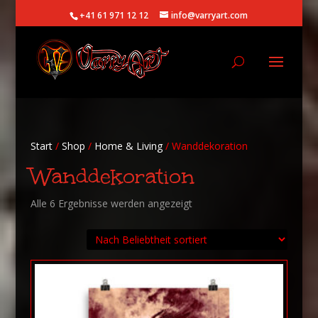
+41 61 971 12 12
info@varryart.com
Start
/
Shop
/
Home & Living
/ Wanddekoration
Wanddekoration
Nach
Alle 6 Ergebnisse werden angezeigt
Beliebtheit
sortiert