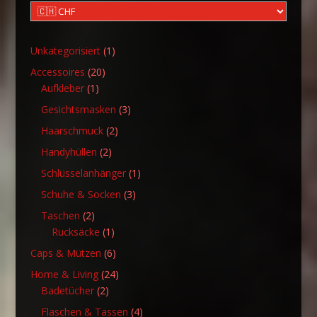
1
Unkategorisiert
1
Produkt
20
Accessoires
20
1
Produkte
Aufkleber
1
Produkt
3
Gesichtsmasken
3
Produkte
2
Haarschmuck
2
Produkte
2
Handyhüllen
2
Produkte
1
Schlüsselanhänger
1
Produkt
3
Schuhe & Socken
3
Produkte
2
Taschen
2
Produkte
1
Rucksäcke
1
Produkt
6
Caps & Mützen
6
Produkte
24
Home & Living
24
2
Produkte
Badetücher
2
Produkte
4
Flaschen & Tassen
4