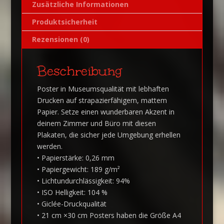
Zusätzliche Informationen
:
Produktsicherheit
Rezensionen (0)
Beschreibung
Poster in Museumsqualität mit lebhaften
Drucken auf strapazierfähigem, mattem
Papier. Setze einen wunderbaren Akzent in
deinem Zimmer und Büro mit diesen
Plakaten, die sicher jede Umgebung erhellen
werden.
• Papierstärke: 0,26 mm
• Papiergewicht: 189 g/m²
• Lichtundurchlässigkeit: 94%
• ISO Helligkeit: 104 %
• Giclée-Druckqualität
• 21 cm ×30 cm Posters haben die Größe A4