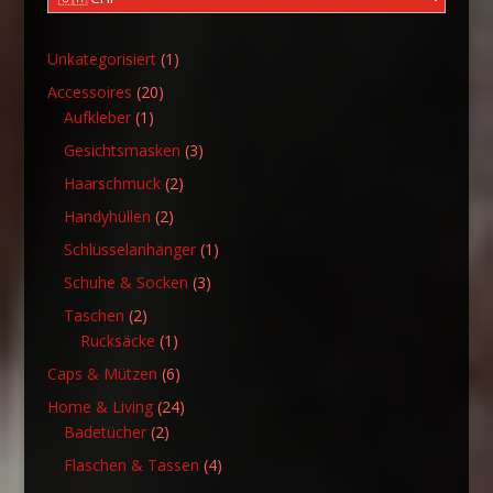
1
Unkategorisiert
1
Produkt
20
Accessoires
20
1
Produkte
Aufkleber
1
Produkt
3
Gesichtsmasken
3
Produkte
2
Haarschmuck
2
Produkte
2
Handyhüllen
2
Produkte
1
Schlüsselanhänger
1
Produkt
3
Schuhe & Socken
3
Produkte
2
Taschen
2
Produkte
1
Rucksäcke
1
Produkt
6
Caps & Mützen
6
Produkte
24
Home & Living
24
2
Produkte
Badetücher
2
Produkte
4
Flaschen & Tassen
4
Produkte