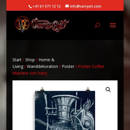
+41 61 971 12 12
info@varryart.com
Start
/
Shop
/
Home &
Living
/
Wanddekoration
/
Poster
/ Poster Coffee
Machine von Varry