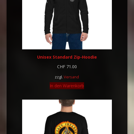
Unisex Standard Zip-Hoodie
CHF
71.00
zzgl.
Versand
In den Warenkorb