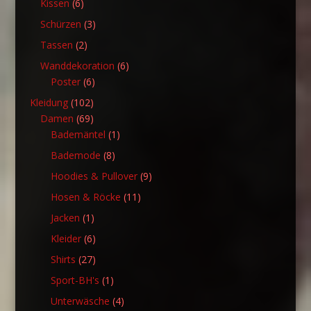
6
Kissen
6
Produkte
3
Schürzen
3
Produkte
2
Tassen
2
Produkte
6
Wanddekoration
6
6
Produkte
Poster
6
Produkte
102
Kleidung
102
Produkte
69
Damen
69
Produkte
1
Bademäntel
1
Produkt
8
Bademode
8
Produkte
9
Hoodies & Pullover
9
Produkte
11
Hosen & Röcke
11
Produkte
1
Jacken
1
Produkt
6
Kleider
6
Produkte
27
Shirts
27
Produkte
1
Sport-BH's
1
Produkt
4
Unterwäsche
4