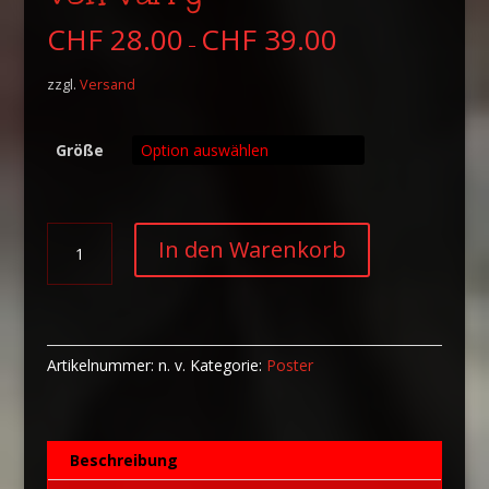
CHF
28.00
CHF
39.00
–
zzgl.
Versand
Größe
Poster
A
In den Warenkorb
Coffee
l
Machine
t
von
e
Varry
r
Menge
n
Artikelnummer:
n. v.
Kategorie:
Poster
a
t
i
Beschreibung
v
e