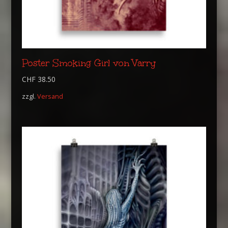
Poster Smoking Girl von Varry
CHF
38.50
zzgl.
Versand