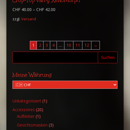
Crop-Top Varry Xenomorph
CHF
40.00
–
CHF
42.00
zzgl.
Versand
1
2
3
4
…
10
11
12
→
Suchen
Meine Währung
1
Unkategorisiert
1
Produkt
20
Accessoires
20
1
Produkte
Aufkleber
1
Produkt
3
Gesichtsmasken
3