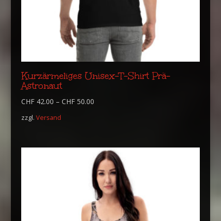
Kurzärmeliges Unisex-T-Shirt Prä-
Astronaut
CHF
42.00
–
CHF
50.00
zzgl.
Versand