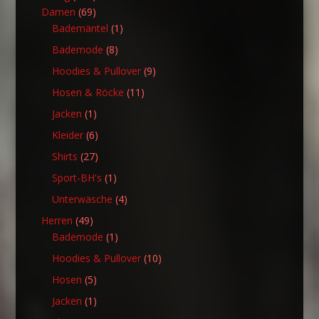
Produkte
69
Damen
69
Produkte
1
Bademäntel
1
Produkt
8
Bademode
8
Produkte
9
Hoodies & Pullover
9
Produkte
11
Hosen & Röcke
11
Produkte
1
Jacken
1
Produkt
6
Kleider
6
Produkte
27
Shirts
27
Produkte
1
Sport-BH's
1
Produkt
4
Unterwäsche
4
Produkte
49
Herren
49
Produkte
1
Bademode
1
Produkt
10
Hoodies & Pullover
10
Produkte
5
Hosen
5
Produkte
1
Jacken
1
Produkt