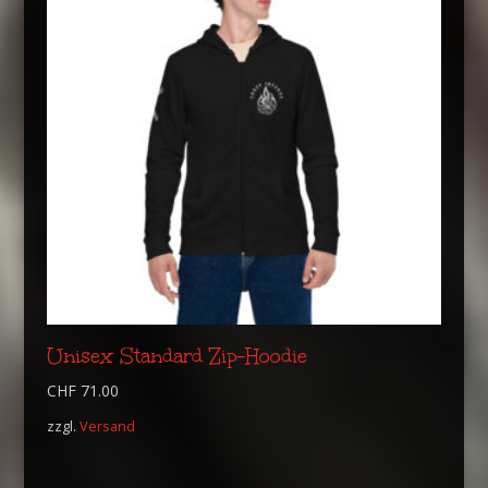
Unisex Standard Zip-Hoodie
CHF
71.00
zzgl.
Versand