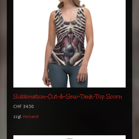
Sublimation-Cut-&-Sew-Tank-Top Scorn
CHF
34.50
zzgl.
Versand