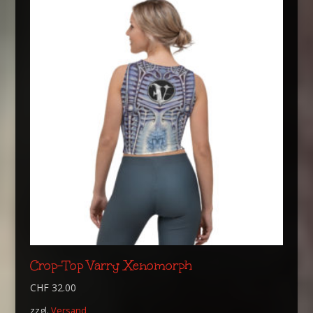
Crop-Top Varry Xenomorph
CHF
32.00
zzgl.
Versand