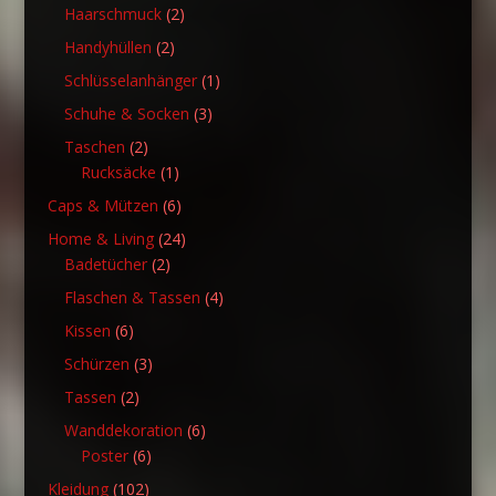
Produkte
2
Haarschmuck
2
Produkte
2
Handyhüllen
2
Produkte
1
Schlüsselanhänger
1
Produkt
3
Schuhe & Socken
3
Produkte
2
Taschen
2
Produkte
1
Rucksäcke
1
Produkt
6
Caps & Mützen
6
Produkte
24
Home & Living
24
2
Produkte
Badetücher
2
Produkte
4
Flaschen & Tassen
4
Produkte
6
Kissen
6
Produkte
3
Schürzen
3
Produkte
2
Tassen
2
Produkte
6
Wanddekoration
6
6
Produkte
Poster
6
Produkte
102
Kleidung
102