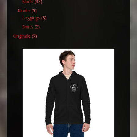
33
Shirts
33
Produkte
5
Kinder
5
Produkte
3
Leggings
3
Produkte
2
Shirts
2
Produkte
7
Originale
7
Produkte