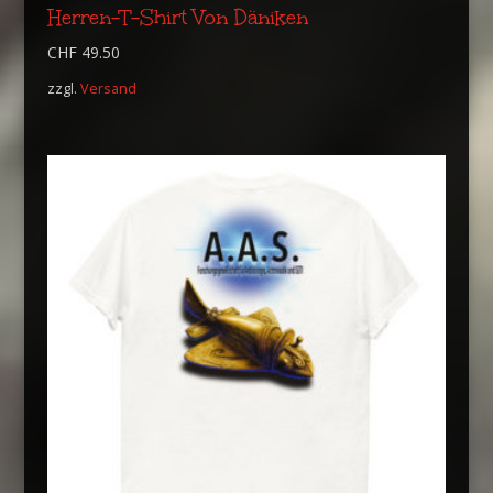
Herren-T-Shirt Von Däniken
CHF
49.50
zzgl.
Versand