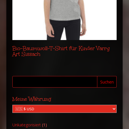
Bio-Baumwoll-T-Shirt für Kinder Varry
Art Sissach
Suchen
Meine Währung
1
Unkategorisiert
1