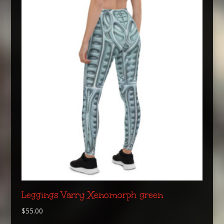
Leggings Varry Xenomorph green
$
55.00