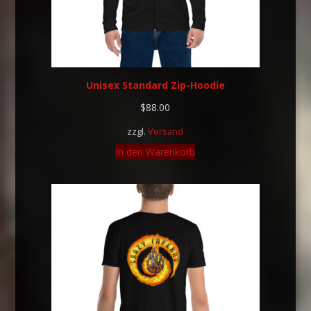
Unisex Standard Zip-Hoodie
$
88.00
zzgl.
Versand
In den Warenkorb