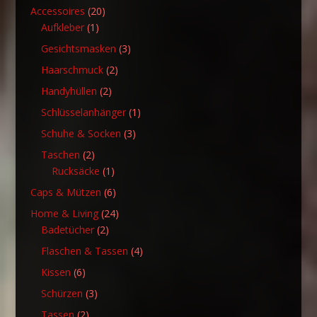
Produkt
20
Accessoires
20
1
Produkte
Aufkleber
1
Produkt
3
Gesichtsmasken
3
Produkte
2
Haarschmuck
2
Produkte
2
Handyhüllen
2
Produkte
1
Schlüsselanhänger
1
Produkt
3
Schuhe & Socken
3
Produkte
2
Taschen
2
Produkte
1
Rucksäcke
1
Produkt
6
Caps & Mützen
6
Produkte
24
Home & Living
24
2
Produkte
Badetücher
2
Produkte
4
Flaschen & Tassen
4
Produkte
6
Kissen
6
Produkte
3
Schürzen
3
Produkte
2
Tassen
2