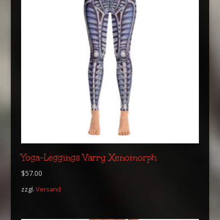
Yoga-Leggings Varry Xenomorph
$
57.00
zzgl.
Versand