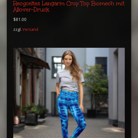
Recyceltes Langarm Crop Top Biomech mit
Allover-Druck
$
81.00
zzgl.
Versand