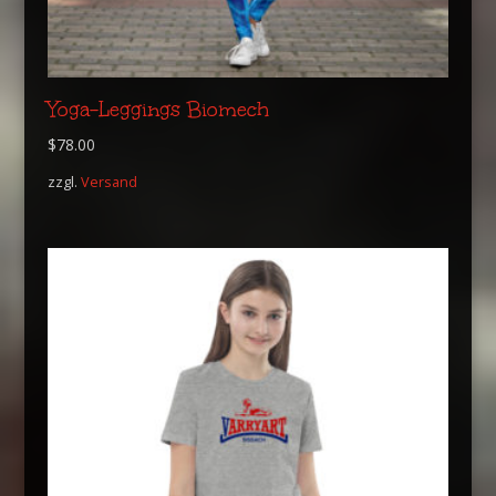
Yoga-Leggings Biomech
$
78.00
zzgl.
Versand