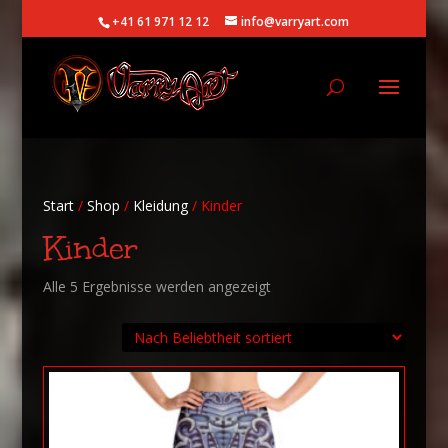
+41 61 971 12 12
info@varryart.com
Start
/
Shop
/
Kleidung
/ Kinder
Kinder
Nach
Alle 5 Ergebnisse werden angezeigt
Beliebtheit
sortiert