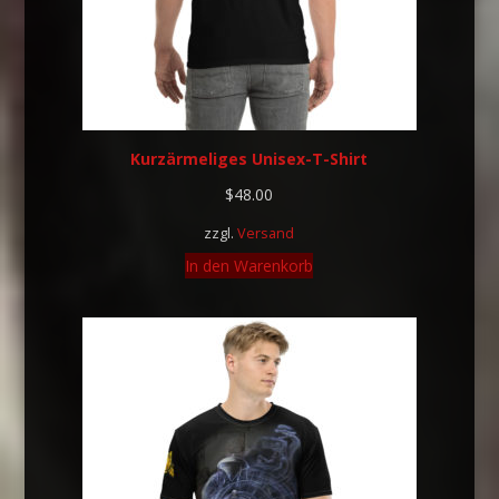
Kurzärmeliges Unisex-T-Shirt
$
48.00
zzgl.
Versand
In den Warenkorb