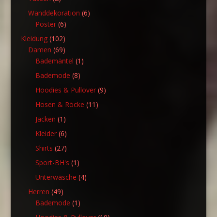
Produkte
6
Wanddekoration
6
6
Produkte
Poster
6
Produkte
102
Kleidung
102
Produkte
69
Damen
69
Produkte
1
Bademäntel
1
Produkt
8
Bademode
8
Produkte
9
Hoodies & Pullover
9
Produkte
11
Hosen & Röcke
11
Produkte
1
Jacken
1
Produkt
6
Kleider
6
Produkte
27
Shirts
27
Produkte
1
Sport-BH's
1
Produkt
4
Unterwäsche
4
Produkte
49
Herren
49
Produkte
1
Bademode
1
Produkt
10