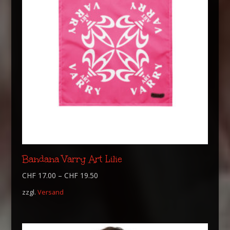
Bandana Varry Art Lilie
CHF
17.00
–
CHF
19.50
zzgl.
Versand