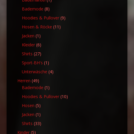
Produkt
8
Bademode
8
Produkte
9
Hoodies & Pullover
9
Produkte
11
Hosen & Röcke
11
Produkte
1
Jacken
1
Produkt
6
Kleider
6
Produkte
27
Shirts
27
Produkte
1
Sport-BH's
1
Produkt
4
Unterwäsche
4
Produkte
49
Herren
49
Produkte
1
Bademode
1
Produkt
10
Hoodies & Pullover
10
Produkte
5
Hosen
5
Produkte
1
Jacken
1
Produkt
33
Shirts
33
Produkte
5
Kinder
5