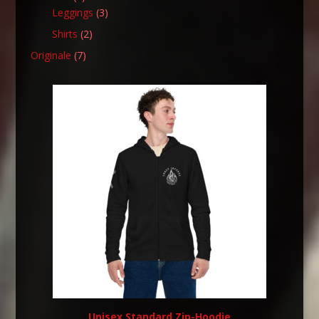
Produkte
3
Leggings
3
Produkte
2
Shirts
2
Produkte
7
Originale
7
Produkte
Unisex Standard Zip-Hoodie