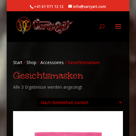
+41 61 971 12 12
info@varryart.com
Start
/
Shop
/
Accessoires
/ Gesichtsmasken
Gesichtsmasken
Nach
Alle 3 Ergebnisse werden angezeigt
Beliebtheit
sortiert