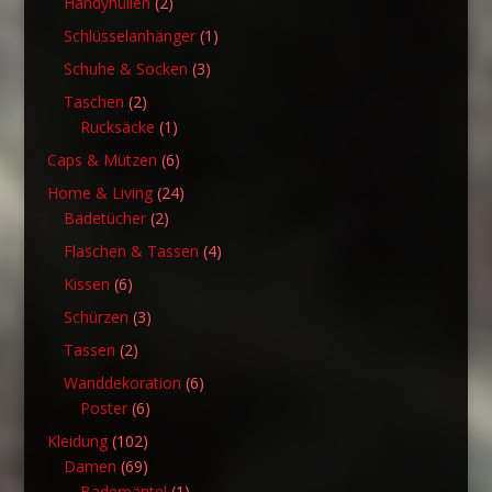
2
Handyhüllen
2
Produkte
1
Schlüsselanhänger
1
Produkt
3
Schuhe & Socken
3
Produkte
2
Taschen
2
Produkte
1
Rucksäcke
1
Produkt
6
Caps & Mützen
6
Produkte
24
Home & Living
24
2
Produkte
Badetücher
2
Produkte
4
Flaschen & Tassen
4
Produkte
6
Kissen
6
Produkte
3
Schürzen
3
Produkte
2
Tassen
2
Produkte
6
Wanddekoration
6
6
Produkte
Poster
6
Produkte
102
Kleidung
102
Produkte
69
Damen
69
Produkte
1
Bademäntel
1