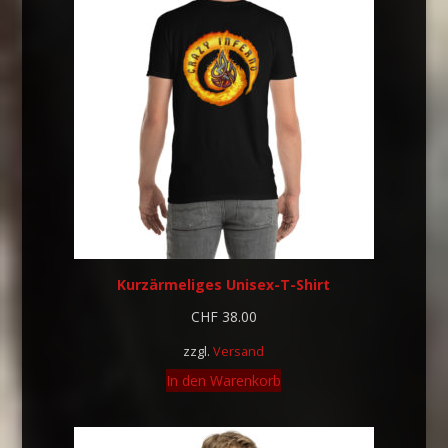
Kurzärmeliges Unisex-T-Shirt
CHF
38.00
zzgl.
Versand
In den Warenkorb