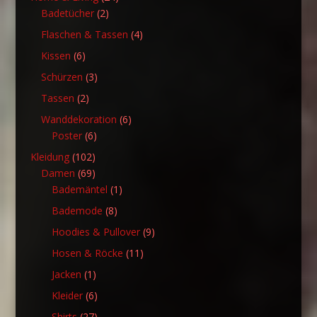
2
Produkte
Badetücher
2
Produkte
4
Flaschen & Tassen
4
Produkte
6
Kissen
6
Produkte
3
Schürzen
3
Produkte
2
Tassen
2
Produkte
6
Wanddekoration
6
6
Produkte
Poster
6
Produkte
102
Kleidung
102
Produkte
69
Damen
69
Produkte
1
Bademäntel
1
Produkt
8
Bademode
8
Produkte
9
Hoodies & Pullover
9
Produkte
11
Hosen & Röcke
11
Produkte
1
Jacken
1
Produkt
6
Kleider
6
Produkte
27
Shirts
27