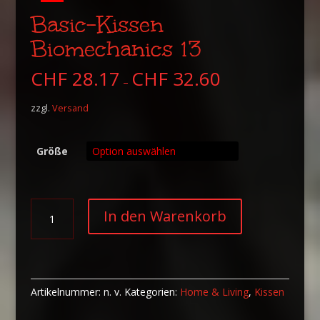
Basic-Kissen
Biomechanics 13
CHF
28.17
CHF
32.60
–
zzgl.
Versand
Größe
Basic-
A
In den Warenkorb
Kissen
l
Biomechanics
t
13
e
Menge
r
n
Artikelnummer:
n. v.
Kategorien:
Home & Living
,
Kissen
a