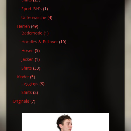
Produkte
1
Sport-BH's
1
Produkt
4
Unterwäsche
4
Produkte
49
Herren
49
Produkte
1
Bademode
1
Produkt
10
Hoodies & Pullover
10
Produkte
5
Hosen
5
Produkte
1
Jacken
1
Produkt
33
Shirts
33
Produkte
5
Kinder
5
Produkte
3
Leggings
3
Produkte
2
Shirts
2
Produkte
7
Originale
7
Produkte