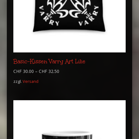
Basic-Kissen Varry Art Lilie
CHF
30.00
–
CHF
32.50
zzgl.
Versand