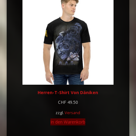
Herren-T-Shirt Von Däniken
CHF
49.50
zzgl.
Versand
In den Warenkorb