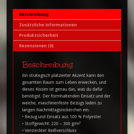
t
i
Beschreibung
v
e
Zusätzliche Informationen
:
Produktsicherheit
Rezensionen (0)
Beschreibung
Ein strategisch platzierter Akzent kann den
gesamten Raum zum Leben erwecken, und
dieses Kissen ist genau das, was du dafür
benötigst. Der formhaltenden Einsatz und der
weiche, maschinenfeste Bezugs laden zu
langen Nachmittagsnickerchen ein.
• Bezug und Einsatz aus 100 % Polyester
• Stoffgewicht: 220 – 300 g/m²
• Versteckter Reißverschluss