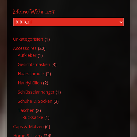
Meine Währung
1
Unkategorisiert
1
Produkt
20
Accessoires
20
1
Produkte
Aufkleber
1
Produkt
3
Gesichtsmasken
3
Produkte
2
Haarschmuck
2
Produkte
2
Handyhüllen
2
Produkte
1
Schlüsselanhänger
1
Produkt
3
Schuhe & Socken
3
Produkte
2
Taschen
2
Produkte
1
Rucksäcke
1
Produkt
6
Caps & Mützen
6
Produkte
24
Home & Living
24