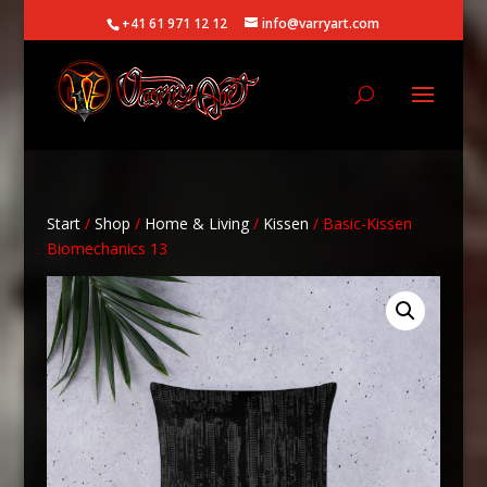
+41 61 971 12 12
info@varryart.com
Start
/
Shop
/
Home & Living
/
Kissen
/ Basic-Kissen
Biomechanics 13