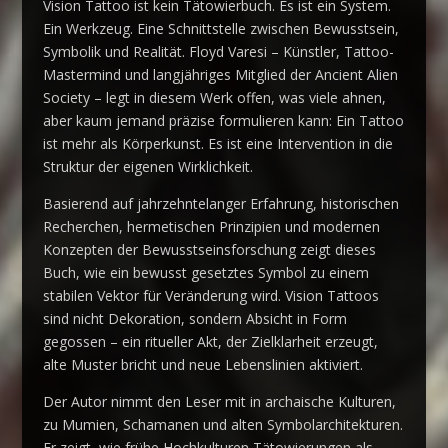
Vision Tattoo ist kein Tätowierbuch. Es ist ein System.
Ein Werkzeug. Eine Schnittstelle zwischen Bewusstsein,
Symbolik und Realität. Floyd Varesi – Künstler, Tattoo-
Mastermind und langjähriges Mitglied der Ancient Alien
Society – legt in diesem Werk offen, was viele ahnen,
aber kaum jemand präzise formulieren kann: Ein Tattoo
ist mehr als Körperkunst. Es ist eine Intervention in die
Struktur der eigenen Wirklichkeit.
Basierend auf jahrzehntelanger Erfahrung, historischen
Recherchen, hermetischen Prinzipien und modernen
Konzepten der Bewusstseinsforschung zeigt dieses
Buch, wie ein bewusst gesetztes Symbol zu einem
stabilen Vektor für Veränderung wird. Vision Tattoos
sind nicht Dekoration, sondern Absicht in Form
gegossen – ein ritueller Akt, der Zielklarheit erzeugt,
alte Muster bricht und neue Lebenslinien aktiviert.
Der Autor nimmt den Leser mit in archaische Kulturen,
zu Mumien, Schamanen und alten Symbolarchitekturen.
Er zeigt, wie frühe Hochkulturen Tätowierungen als