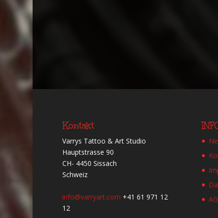
Kontakt
IN
Varrys Tattoo & Art Studio
Ne
Hauptstrasse 90
Ko
CH- 4450 Sissach
Im
Schweiz
Da
info@varryart.com
+41 61 971 12
A
12