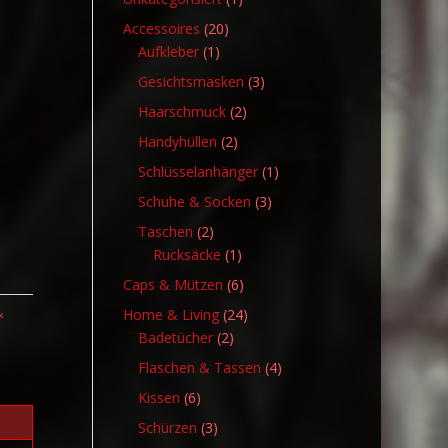
Produkt
20
Accessoires
20
1
Produkte
Aufkleber
1
Produkt
3
Gesichtsmasken
3
Produkte
2
Haarschmuck
2
Produkte
2
Handyhüllen
2
Produkte
1
Schlüsselanhänger
1
Produkt
3
Schuhe & Socken
3
Produkte
2
Taschen
2
Produkte
1
Rucksäcke
1
Produkt
6
Caps & Mützen
6
Produkte
&
24
Home & Living
24
2
Produkte
Badetücher
2
Produkte
4
Flaschen & Tassen
4
Produkte
6
Kissen
6
Produkte
3
Schürzen
3