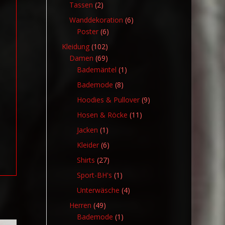
Produkte
2
Tassen
2
Produkte
6
Wanddekoration
6
6
Produkte
Poster
6
Produkte
102
Kleidung
102
Produkte
69
Damen
69
Produkte
1
Bademäntel
1
Produkt
8
Bademode
8
Produkte
9
Hoodies & Pullover
9
Produkte
11
Hosen & Röcke
11
Produkte
1
Jacken
1
Produkt
6
Kleider
6
Produkte
27
Shirts
27
Produkte
1
Sport-BH's
1
Produkt
4
Unterwäsche
4
Produkte
49
Herren
49
Produkte
1
Bademode
1