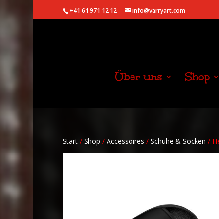
+41 61 971 12 12
info@varryart.com
Über uns
Shop
Start
/
Shop
/
Accessoires
/
Schuhe & Socken
/ H