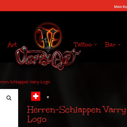
Mein K
Art
Tattoo
Bar
erren-Schlappen Varry Logo
Herren-Schlappen Varry
Logo