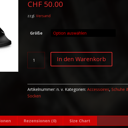
CHF
50.00
zzgl.
Versand
Größe
Herren-
A
In den Warenkorb
Schlappen
l
Varry
t
Logo
e
Menge
r
n
Artikelnummer:
n. v.
Kategorien:
Accessoires
,
Schuhe 
a
Socken
t
i
v
ionen
Rezensionen (0)
Size Chart
e
: