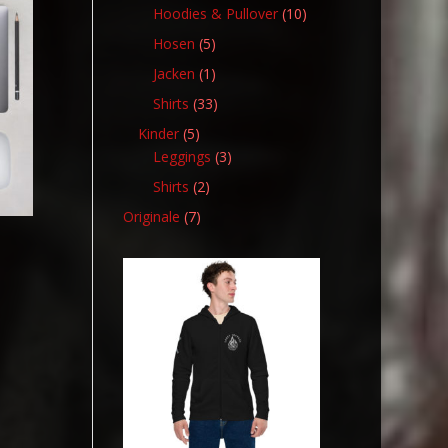
Produkt
10
Hoodies & Pullover
10
Produkte
5
Hosen
5
Produkte
1
Jacken
1
Produkt
33
Shirts
33
Produkte
5
Kinder
5
Produkte
3
Leggings
3
Produkte
2
Shirts
2
Produkte
7
Originale
7
Produkte