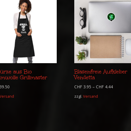
ürze aus Bio
Blasenfreie Aufkleber
mwolle Grillmaster
Vendetta
39.50
CHF
3.95
–
CHF
4.44
Versand
zzgl.
Versand