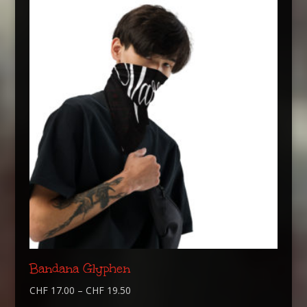
Bandana Glyphen
CHF
17.00
–
CHF
19.50