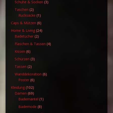
3
Schuhe & Socken
3
Produkte
2
Taschen
2
Produkte
1
Rucksäcke
1
Produkt
6
Caps & Mützen
6
Produkte
24
Home & Living
24
2
Produkte
Badetücher
2
Produkte
4
Flaschen & Tassen
4
Produkte
6
Kissen
6
Produkte
3
Schürzen
3
Produkte
2
Tassen
2
Produkte
6
Wanddekoration
6
6
Produkte
Poster
6
Produkte
102
Kleidung
102
Produkte
69
Damen
69
Produkte
1
Bademäntel
1
Produkt
8
Bademode
8
Produkte