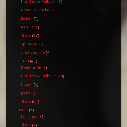
9
Hoodies & Pullover
9
Produkte
11
Hosen & Röcke
11
Produkte
1
Jacken
1
Produkt
6
Kleider
6
Produkte
27
Shirts
27
Produkte
1
Sport-BH's
1
Produkt
4
Unterwäsche
4
Produkte
49
Herren
49
Produkte
1
Bademode
1
Produkt
10
Hoodies & Pullover
10
Produkte
5
Hosen
5
Produkte
1
Jacken
1
Produkt
33
Shirts
33
Produkte
5
Kinder
5
Produkte
3
Leggings
3
Produkte
2
Shirts
2