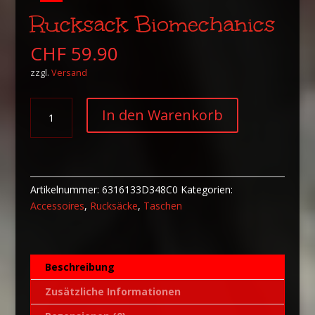
Rucksack Biomechanics
CHF
59.90
zzgl.
Versand
Rucksack
A
In den Warenkorb
Biomechanics
l
Menge
t
e
r
n
Artikelnummer:
6316133D348C0
Kategorien:
a
Accessoires
,
Rucksäcke
,
Taschen
t
i
v
Beschreibung
e
:
Zusätzliche Informationen