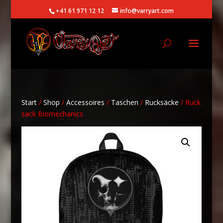
+41 61 971 12 12
info@varryart.com
Start
/
Shop
/
Accessoires
/
Taschen
/
Rucksäcke
/ Ruck
sack Biomechanics