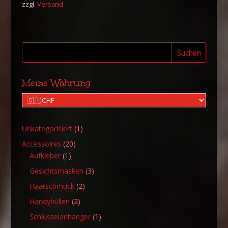
zzgl.
Versand
Suchen
Meine Währung
1
Unkategorisiert
1
Produkt
20
Accessoires
20
1
Produkte
Aufkleber
1
Produkt
3
Gesichtsmasken
3
Produkte
2
Haarschmuck
2
Produkte
2
Handyhüllen
2
Produkte
1
Schlüsselanhänger
1
Produkt