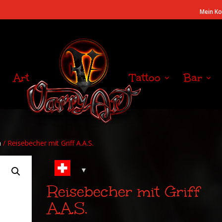
Mein K
Art
Tattoo
Bar
n
/ Reisebecher mit Griff A.A.S.
Reisebecher mit Griff
A.A.S.