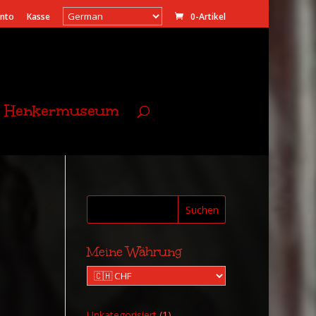
onto
Kasse
0-Artikel
Henkermuseum
Suchen
Meine Währung
1
Unkategorisiert
1