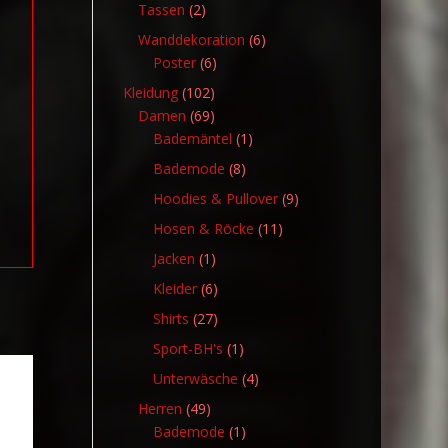
Produkte
2
Tassen
2
Produkte
6
Wanddekoration
6
6
Produkte
Poster
6
Produkte
102
Kleidung
102
Produkte
69
Damen
69
Produkte
1
Bademäntel
1
Produkt
8
Bademode
8
Produkte
9
Hoodies & Pullover
9
Produkte
11
Hosen & Röcke
11
Produkte
1
Jacken
1
Produkt
6
Kleider
6
Produkte
27
Shirts
27
Produkte
1
Sport-BH's
1
Produkt
4
Unterwäsche
4
Produkte
49
Herren
49
Produkte
1
Bademode
1