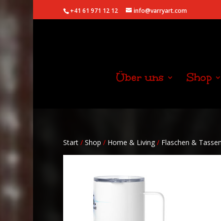
+41 61 971 12 12
info@varryart.com
Über uns
Shop
Start
/
Shop
/
Home & Living
/
Flaschen & Tasse