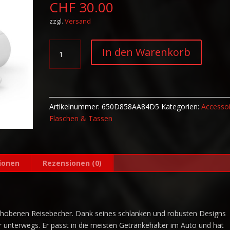
CHF
30.00
zzgl.
Versand
Reisebecher
A
In den Warenkorb
mit
l
Griff
t
A.A.S.
e
Menge
r
n
Artikelnummer:
650D858AA84D5
Kategorien:
Accesso
a
Flaschen & Tassen
t
i
v
ionen
Rezensionen (0)
e
:
gehobenen Reisebecher. Dank seines schlanken und robusten Designs
für unterwegs. Er passt in die meisten Getränkehalter im Auto und hat