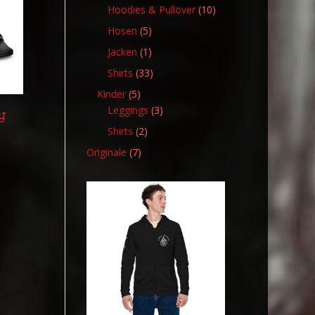
Produkt
10
Hoodies & Pullover
10
Produkte
5
Hosen
5
Produkte
1
Jacken
1
Produkt
33
Shirts
33
Produkte
5
Kinder
5
Produkte
3
Leggings
3
y
Produkte
2
Shirts
2
Produkte
7
Originale
7
Produkte