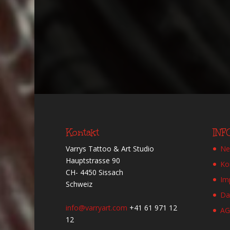
Kontakt
IN
Varrys Tattoo & Art Studio
Ne
Hauptstrasse 90
Ko
CH- 4450 Sissach
Im
Schweiz
Da
info@varryart.com
+41 61 971 12
A
12