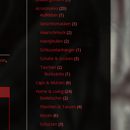
Produkt
20
Accessoires
20
1
Produkte
Aufkleber
1
Produkt
3
Gesichtsmasken
3
Produkte
2
Haarschmuck
2
Produkte
2
Handyhüllen
2
Produkte
1
Schlüsselanhänger
1
Produkt
3
Schuhe & Socken
3
ires
,
Produkte
2
Taschen
2
Produkte
1
Rucksäcke
1
Produkt
6
Caps & Mützen
6
Produkte
24
Home & Living
24
2
Produkte
Badetücher
2
Produkte
4
Flaschen & Tassen
4
Produkte
6
Kissen
6
Produkte
3
Schürzen
3