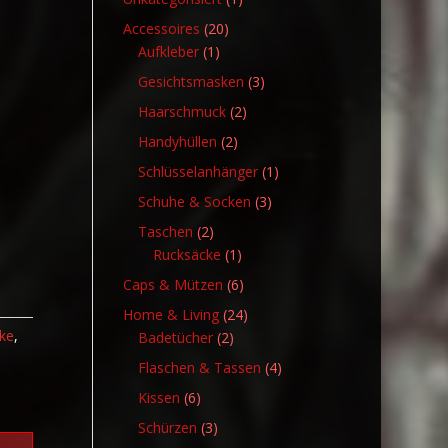
Produkt
20
Accessoires
20
1
Produkte
Aufkleber
1
Produkt
3
Gesichtsmasken
3
Produkte
2
Haarschmuck
2
Produkte
2
Handyhüllen
2
Produkte
1
Schlüsselanhänger
1
Produkt
3
Schuhe & Socken
3
Produkte
2
Taschen
2
Produkte
1
Rucksäcke
1
Produkt
6
Caps & Mützen
6
Produkte
24
Home & Living
24
ke
,
2
Produkte
Badetücher
2
Produkte
4
Flaschen & Tassen
4
Produkte
6
Kissen
6
Produkte
3
Schürzen
3