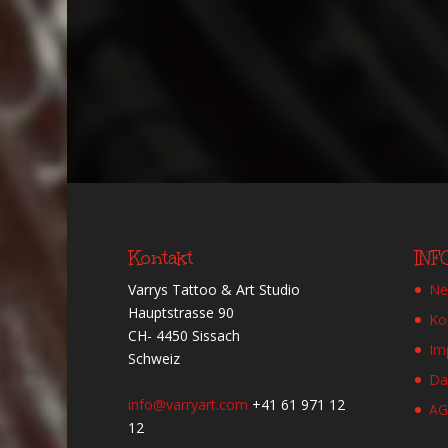
Kontakt
IN
Varrys Tattoo & Art Studio
Ne
Hauptstrasse 90
Ko
CH- 4450 Sissach
Im
Schweiz
Da
info@varryart.com
+41 61 971 12
A
12