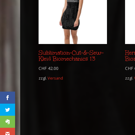
Sublimation-Cut-&-Sew-
Her
Kleid Biomechanics 13
Bio
CHF
42.00
CHF
zzgl.
Versand
zzgl.