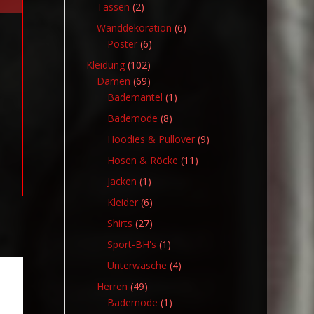
Produkte
2
Tassen
2
Produkte
6
Wanddekoration
6
6
Produkte
Poster
6
Produkte
102
Kleidung
102
Produkte
69
Damen
69
Produkte
1
Bademäntel
1
Produkt
8
Bademode
8
Produkte
9
Hoodies & Pullover
9
Produkte
11
Hosen & Röcke
11
Produkte
1
Jacken
1
Produkt
6
Kleider
6
Produkte
27
Shirts
27
Produkte
1
Sport-BH's
1
Produkt
4
Unterwäsche
4
Produkte
49
Herren
49
Produkte
1
Bademode
1