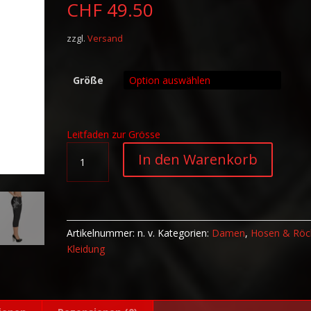
CHF
49.50
zzgl.
Versand
Größe
Leitfaden zur Grösse
Capri-
A
In den Warenkorb
Leggings
l
Varry
t
Art
e
Schrift
r
Menge
n
Artikelnummer:
n. v.
Kategorien:
Damen
,
Hosen & Röc
a
Kleidung
t
i
v
e