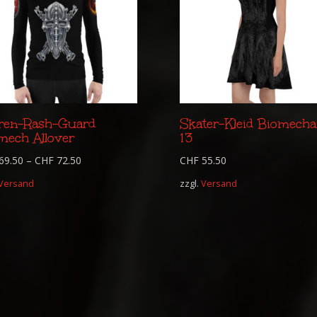
ren-Rash-Guard
Skater-Kleid Biomecha
mech Allover
13
69.50
–
CHF
72.50
CHF
55.50
Versand
zzgl.
Versand