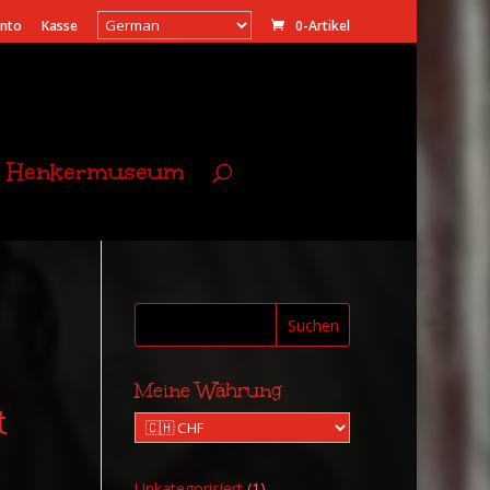
onto
Kasse
0-Artikel
Henkermuseum
Suchen
Meine Währung
t
1
Unkategorisiert
1