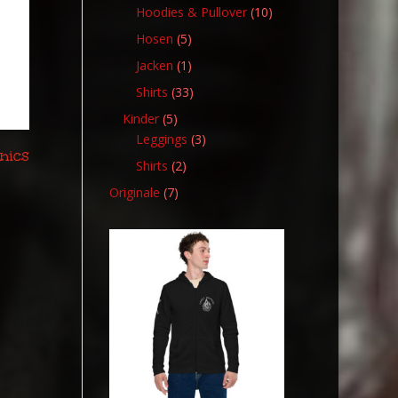
Produkt
10
Hoodies & Pullover
10
Produkte
5
Hosen
5
Produkte
1
Jacken
1
Produkt
33
Shirts
33
Produkte
5
Kinder
5
Produkte
3
Leggings
3
nics
Produkte
2
Shirts
2
Produkte
7
Originale
7
Produkte