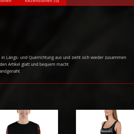
ionen
Rezensionen (0)
:
ich in Längs- und Querrichtung aus und zieht sich wieder zusammen
 den Artikel glatt und bequem macht
handgenäht