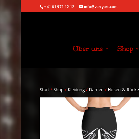
+41 61 971 12 12
info@varryart.com
Über uns
Shop
Start
/
Shop
/
Kleidung
/
Damen
/
Hosen & Röcke