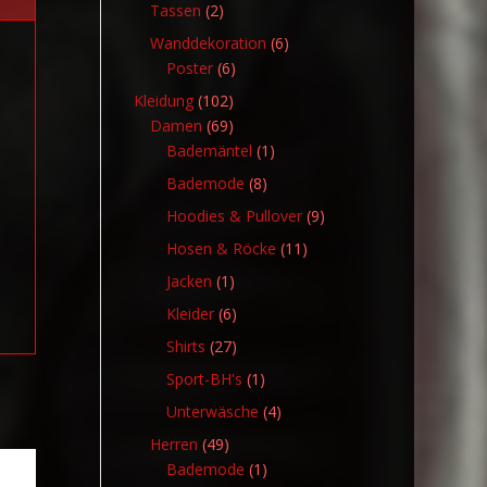
Produkte
2
Tassen
2
Produkte
6
Wanddekoration
6
6
Produkte
Poster
6
Produkte
102
Kleidung
102
Produkte
69
Damen
69
Produkte
1
Bademäntel
1
Produkt
8
Bademode
8
Produkte
9
Hoodies & Pullover
9
Produkte
11
Hosen & Röcke
11
Produkte
1
Jacken
1
Produkt
6
Kleider
6
Produkte
27
Shirts
27
Produkte
1
Sport-BH's
1
Produkt
4
Unterwäsche
4
Produkte
49
Herren
49
Produkte
1
Bademode
1