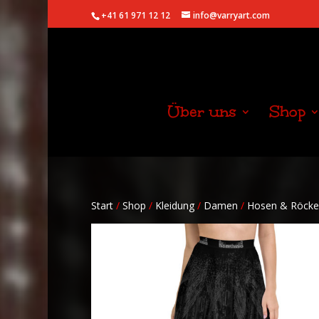
+41 61 971 12 12
info@varryart.com
Über uns
Shop
Start
/
Shop
/
Kleidung
/
Damen
/
Hosen & Röcke