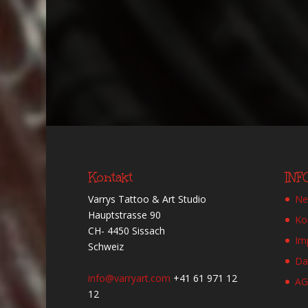
Kontakt
IN
Varrys Tattoo & Art Studio
Ne
Hauptstrasse 90
Ko
CH- 4450 Sissach
Im
Schweiz
Da
info@varryart.com
+41 61 971 12
A
12