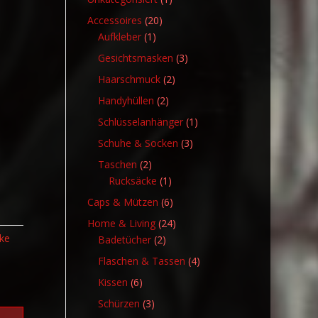
Produkt
20
Accessoires
20
1
Produkte
Aufkleber
1
Produkt
3
Gesichtsmasken
3
Produkte
2
Haarschmuck
2
Produkte
2
Handyhüllen
2
Produkte
1
Schlüsselanhänger
1
Produkt
3
Schuhe & Socken
3
Produkte
2
Taschen
2
Produkte
1
Rucksäcke
1
Produkt
6
Caps & Mützen
6
Produkte
24
Home & Living
24
ke
2
Produkte
Badetücher
2
Produkte
4
Flaschen & Tassen
4
Produkte
6
Kissen
6
Produkte
3
Schürzen
3