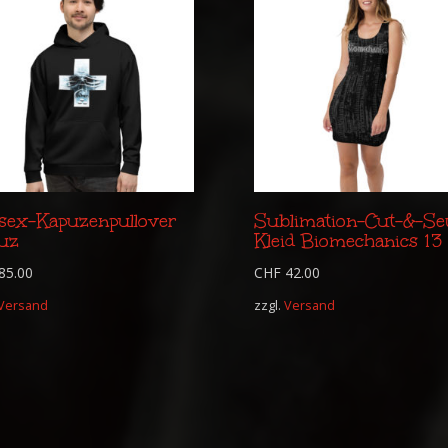
sex-Kapuzenpullover
Sublimation-Cut-&-S
uz
Kleid Biomechanics 13
85.00
CHF
42.00
Versand
zzgl.
Versand