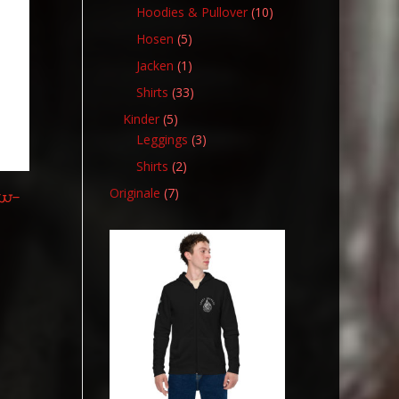
Produkt
10
Hoodies & Pullover
10
Produkte
5
Hosen
5
Produkte
1
Jacken
1
Produkt
33
Shirts
33
Produkte
5
Kinder
5
Produkte
3
Leggings
3
Produkte
2
Shirts
2
Produkte
7
Originale
7
ew-
Produkte