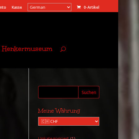
onto
Kasse
0-Artikel
Henkermuseum
Suchen
Meine Währung
1
Unkategorisiert
1