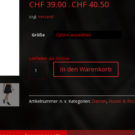
CHF
39.00
CHF
40.50
–
zzgl.
Versand
Größe
Leitfaden zur Grösse
Skater-
A
In den Warenkorb
Rock
l
Biomechanics
t
13
e
Menge
r
n
Artikelnummer:
n. v.
Kategorien:
Damen
,
Hosen & Röc
a
t
i
v
e