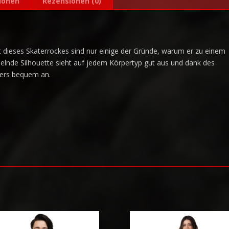
ionen
Rezensionen (0)
:
tt dieses Skaterrockes sind nur einige der Gründe, warum er zu einem
elnde Silhouette sieht auf jedem Körpertyp gut aus und dank des
nders bequem an.