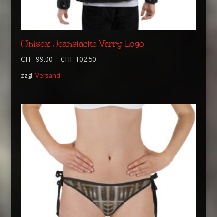
Unisex Jeansjacke Varry Logo
CHF
99.00
–
CHF
102.50
zzgl.
Versand