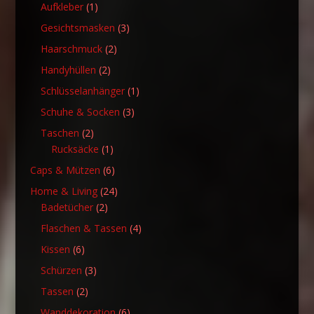
1
Produkte
Aufkleber
1
Produkt
3
Gesichtsmasken
3
Produkte
2
Haarschmuck
2
Produkte
2
Handyhüllen
2
Produkte
1
Schlüsselanhänger
1
Produkt
3
Schuhe & Socken
3
Produkte
2
Taschen
2
Produkte
1
Rucksäcke
1
Produkt
6
Caps & Mützen
6
Produkte
24
Home & Living
24
2
Produkte
Badetücher
2
Produkte
4
Flaschen & Tassen
4
Produkte
6
Kissen
6
Produkte
3
Schürzen
3
Produkte
2
Tassen
2
Produkte
6
Wanddekoration
6