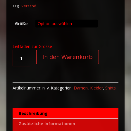
zzgl.
Versand
Größe
Leitfaden zur Grösse
Skater-
A
In den Warenkorb
Kleid
l
Jubiläum
t
Menge
e
r
n
Artikelnummer:
n. v.
Kategorien:
Damen
,
Kleider
,
Shirts
a
t
i
Beschreibung
v
e
Zusätzliche Informationen
: