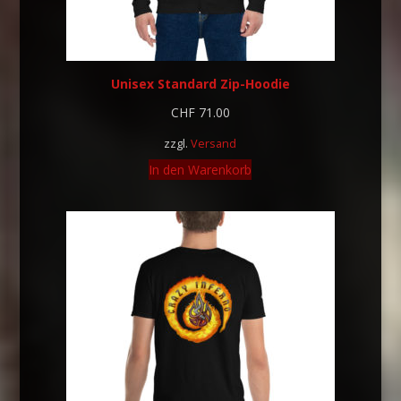
Unisex Standard Zip-Hoodie
CHF
71.00
zzgl.
Versand
In den Warenkorb