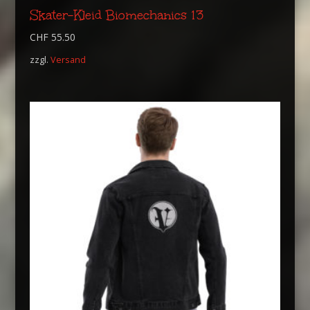
Skater-Kleid Biomechanics 13
CHF
55.50
zzgl.
Versand