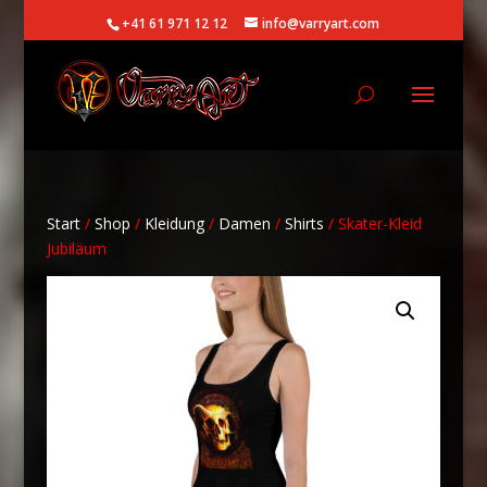
+41 61 971 12 12
info@varryart.com
Start
/
Shop
/
Kleidung
/
Damen
/
Shirts
/ Skater-Kleid
Jubiläum