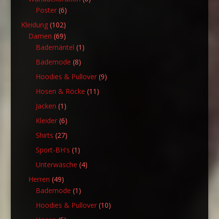
6
Produkte
Poster
6
Produkte
102
Kleidung
102
Produkte
69
Damen
69
Produkte
1
Bademäntel
1
Produkt
8
Bademode
8
Produkte
9
Hoodies & Pullover
9
Produkte
11
Hosen & Röcke
11
Produkte
1
Jacken
1
Produkt
6
Kleider
6
Produkte
27
Shirts
27
Produkte
1
Sport-BH's
1
Produkt
4
Unterwäsche
4
Produkte
49
Herren
49
Produkte
1
Bademode
1
Produkt
10
Hoodies & Pullover
10
Produkte