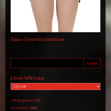
Bikini-Unterteil Maschine
Suchen
Meine Währung
1
Unkategorisiert
1
Produkt
20
Accessoires
20