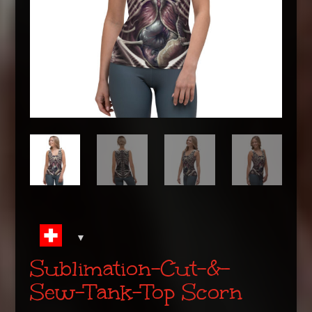
Sublimation-Cut-&-
Sew-Tank-Top Scorn