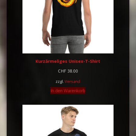
Kurzärmeliges Unisex-T-Shirt
CHF
38.00
zzgl.
Versand
In den Warenkorb