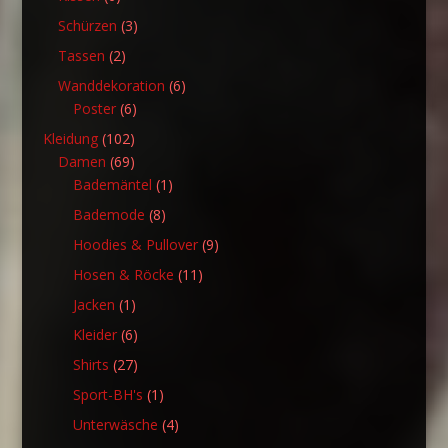
Produkte
3
Schürzen
3
Produkte
2
Tassen
2
Produkte
6
Wanddekoration
6
6
Produkte
Poster
6
Produkte
102
Kleidung
102
Produkte
69
Damen
69
Produkte
1
Bademäntel
1
Produkt
8
Bademode
8
Produkte
9
Hoodies & Pullover
9
Produkte
11
Hosen & Röcke
11
Produkte
1
Jacken
1
Produkt
6
Kleider
6
Produkte
27
Shirts
27
Produkte
1
Sport-BH's
1
Produkt
4
Unterwäsche
4
Produkte