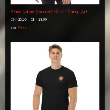
Klassisches Herren-T-Shirt Varry Art
CHF
25.50
–
CHF
28.00
zzgl.
Versand