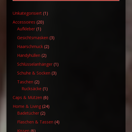
1
Unkategorisiert
1
Produkt
20
Accessoires
20
1
Produkte
Aufkleber
1
Produkt
3
Gesichtsmasken
3
Produkte
2
Haarschmuck
2
Produkte
2
Handyhüllen
2
Produkte
1
Schlüsselanhänger
1
Produkt
3
Schuhe & Socken
3
Produkte
2
Taschen
2
Produkte
1
Rucksäcke
1
Produkt
6
Caps & Mützen
6
Produkte
24
Home & Living
24
2
Produkte
Badetücher
2
Produkte
4
Flaschen & Tassen
4
Produkte
6
Kissen
6