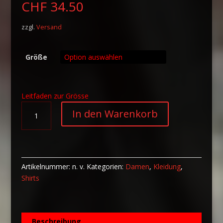
CHF
34.50
zzgl.
Versand
Größe
Leitfaden zur Grösse
Sublimation-
A
In den Warenkorb
Cut-
l
&-
t
Sew-
e
Tank-
r
Top
n
Artikelnummer:
n. v.
Kategorien:
Damen
,
Kleidung
,
Scorn
a
Shirts
Menge
t
i
v
Beschreibung
e