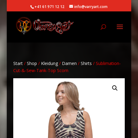
+41 61 971 12 12
info@varryart.com
Start
/
Shop
/
Kleidung
/
Damen
/
Shirts
/ Sublimation-
Cut-&-Sew-Tank-Top Scorn