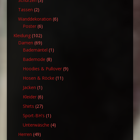
Schürzen
3
Produkte
2
Tassen
2
Produkte
6
Wanddekoration
6
6
Produkte
Poster
6
Produkte
102
Kleidung
102
Produkte
69
Damen
69
Produkte
1
Bademäntel
1
Produkt
8
Bademode
8
Produkte
9
Hoodies & Pullover
9
Produkte
11
Hosen & Röcke
11
Produkte
1
Jacken
1
Produkt
6
Kleider
6
Produkte
27
Shirts
27
Produkte
1
Sport-BH's
1
Produkt
4
Unterwäsche
4
Produkte
49
Herren
49