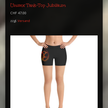
Unisex Tank-Top Jubiläum
CHF
47.00
zzgl.
Versand