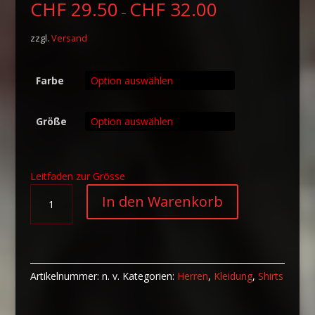
CHF
29.50
CHF
32.00
–
zzgl.
Versand
Farbe
Größe
Leitfaden zur Grösse
Kurzärmeliges
A
In den Warenkorb
T-
l
Shirt
t
Varry
e
Art
r
Sissach
n
Artikelnummer:
n. v.
Kategorien:
Herren
,
Kleidung
,
Shirts
Menge
a
t