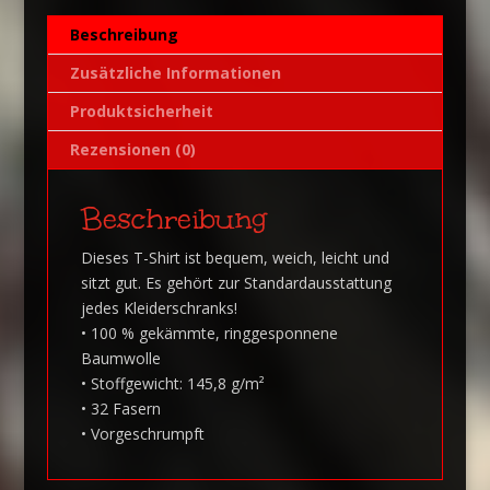
i
Beschreibung
v
e
Zusätzliche Informationen
:
Produktsicherheit
Rezensionen (0)
Beschreibung
Dieses T-Shirt ist bequem, weich, leicht und
sitzt gut. Es gehört zur Standardausstattung
jedes Kleiderschranks!
• 100 % gekämmte, ringgesponnene
Baumwolle
• Stoffgewicht: 145,8 g/m²
• 32 Fasern
• Vorgeschrumpft