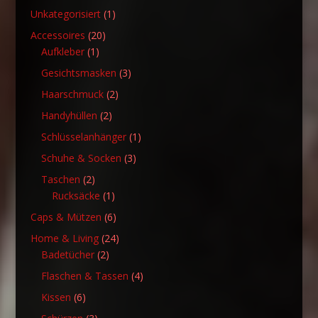
1
Unkategorisiert
1
Produkt
20
Accessoires
20
1
Produkte
Aufkleber
1
Produkt
3
Gesichtsmasken
3
Produkte
2
Haarschmuck
2
Produkte
2
Handyhüllen
2
Produkte
1
Schlüsselanhänger
1
Produkt
3
Schuhe & Socken
3
Produkte
2
Taschen
2
Produkte
1
Rucksäcke
1
Produkt
6
Caps & Mützen
6
Produkte
24
Home & Living
24
2
Produkte
Badetücher
2
Produkte
4
Flaschen & Tassen
4
Produkte
6
Kissen
6
Produkte
3