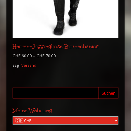
Herren-Jogginghose Biomechanics
CHF
60.00
–
CHF
70.00
zzgl.
Versand
Suchen
Meine Währung