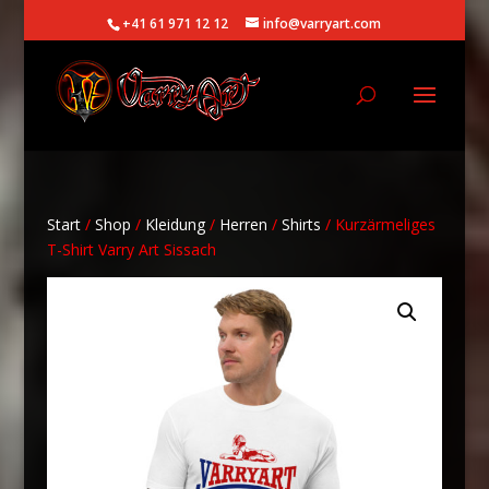
+41 61 971 12 12
info@varryart.com
Start
/
Shop
/
Kleidung
/
Herren
/
Shirts
/ Kurzärmeliges
T-Shirt Varry Art Sissach