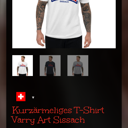
Kurzärmeliges T-Shirt
Varry Art Sissach