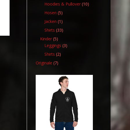
Produkt
10
Hoodies & Pullover
10
Produkte
5
Hosen
5
Produkte
1
Jacken
1
Produkt
33
Shirts
33
Produkte
5
Kinder
5
Produkte
3
Leggings
3
Produkte
2
Shirts
2
Produkte
7
Originale
7
Produkte