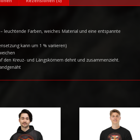
ionen
Rezensionen (0)
:
 – leuchtende Farben, weiches Material und eine entspannte
ensetzung kann um 1 % variieren)
bweichen
auf den Kreuz- und Längskörnern dehnt und zusammenzieht.
handgenäht