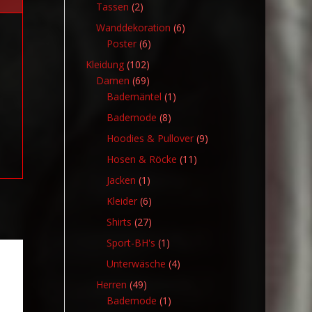
Produkte
2
Tassen
2
Produkte
6
Wanddekoration
6
6
Produkte
Poster
6
Produkte
102
Kleidung
102
Produkte
69
Damen
69
Produkte
1
Bademäntel
1
Produkt
8
Bademode
8
Produkte
9
Hoodies & Pullover
9
Produkte
11
Hosen & Röcke
11
Produkte
1
Jacken
1
Produkt
6
Kleider
6
Produkte
27
Shirts
27
Produkte
1
Sport-BH's
1
Produkt
4
Unterwäsche
4
Produkte
49
Herren
49
Produkte
1
Bademode
1