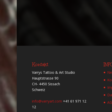
Kontakt
IN
Varrys Tattoo & Art Studio
Ne
Hauptstrasse 90
Ko
CH- 4450 Sissach
Im
Schweiz
Da
info@varryart.com
+41 61 971 12
A
12