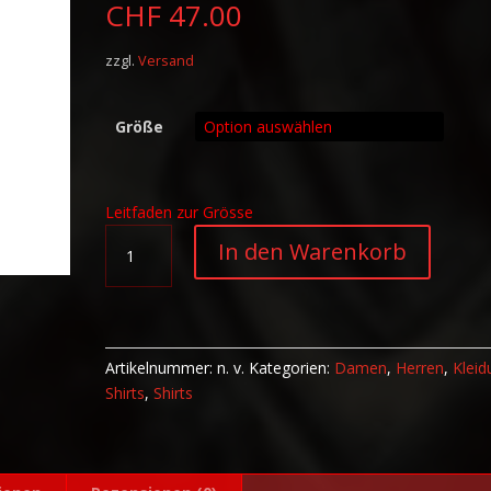
CHF
47.00
zzgl.
Versand
Größe
Leitfaden zur Grösse
Unisex
A
In den Warenkorb
Tank-
l
Top
t
Jubiläum
e
Menge
r
n
Artikelnummer:
n. v.
Kategorien:
Damen
,
Herren
,
Kleid
a
Shirts
,
Shirts
t
i
v
e