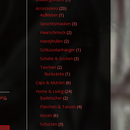
Produkt
20
Accessoires
20
1
Produkte
Aufkleber
1
Produkt
3
Gesichtsmasken
3
Produkte
2
Haarschmuck
2
Produkte
2
Handyhüllen
2
Produkte
1
Schlüsselanhänger
1
Produkt
3
Schuhe & Socken
3
Produkte
2
Taschen
2
Produkte
1
Rucksäcke
1
Produkt
6
Caps & Mützen
6
Produkte
24
Home & Living
24
ung
,
2
Produkte
Badetücher
2
Produkte
4
Flaschen & Tassen
4
Produkte
6
Kissen
6
Produkte
3
Schürzen
3