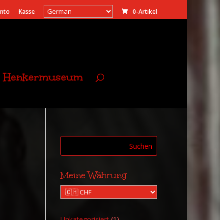
onto
Kasse
0-Artikel
Henkermuseum
Suchen
Meine Währung
1
Unkategorisiert
1