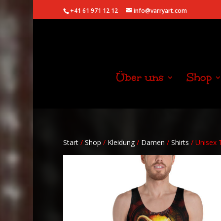
+41 61 971 12 12
info@varryart.com
Über uns
Shop
Start
/
Shop
/
Kleidung
/
Damen
/
Shirts
/ Unisex 