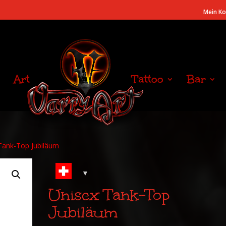
Mein K
Art
Tattoo
Bar
Tank-Top Jubiläum
Unisex Tank-Top
Jubiläum